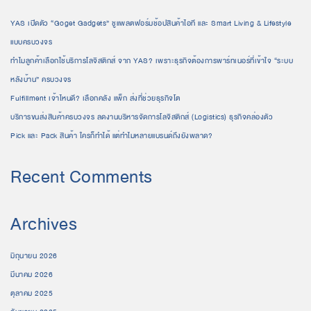
YAS เปิดตัว “Goget Gadgets” ชูแพลตฟอร์มช้อปสินค้าไอที และ Smart Living & Lifestyle
แบบครบวงจร
ทำไมลูกค้าเลือกใช้บริการโลจิสติกส์ จาก YAS? เพราะธุรกิจต้องการพาร์ทเนอร์ที่เข้าใจ “ระบบ
หลังบ้าน” ครบวงจร
Fulfillment เจ้าไหนดี? เลือกคลัง แพ็ก ส่งที่ช่วยธุรกิจโต
บริการขนส่งสินค้าครบวงจร ลดงานบริหารจัดการโลจิสติกส์ (Logistics) ธุรกิจคล่องตัว
Pick และ Pack สินค้า ใครก็ทำได้ แต่ทำไมหลายแบรนด์ถึงยังพลาด?
Recent Comments
Archives
มิถุนายน 2026
มีนาคม 2026
ตุลาคม 2025