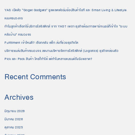
YAS เปิดตัว “Goget Gadgets” ชูแพลตฟอร์มช้อปสินค้าไอที และ Smart Living & Lifestyle
แบบครบวงจร
ทำไมลูกค้าเลือกใช้บริการโลจิสติกส์ จาก YAS? เพราะธุรกิจต้องการพาร์ทเนอร์ที่เข้าใจ “ระบบ
หลังบ้าน” ครบวงจร
Fulfillment เจ้าไหนดี? เลือกคลัง แพ็ก ส่งที่ช่วยธุรกิจโต
บริการขนส่งสินค้าครบวงจร ลดงานบริหารจัดการโลจิสติกส์ (Logistics) ธุรกิจคล่องตัว
Pick และ Pack สินค้า ใครก็ทำได้ แต่ทำไมหลายแบรนด์ถึงยังพลาด?
Recent Comments
Archives
มิถุนายน 2026
มีนาคม 2026
ตุลาคม 2025