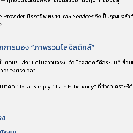
น — ทุกขั้นตอนในซัพพลายเชนล้วนมี “ต้นทุน” ที่ซ่อนอยู่
ce Provider มืออาชีพ
อย่าง
YAS Services
จึงเป็นกุญแจสำค
ว
จากการมอง “ภาพรวมโลจิสติกส์”
นตอนขนส่ง” แต่ในความจริงแล้ว โลจิสติกส์คือระบบที่เชื่อมทุ
ค้าอย่างตรงเวลา
วคิด “Total Supply Chain Efficiency” ที่ช่วยวิเคราะห
ิง
งมีระบบ