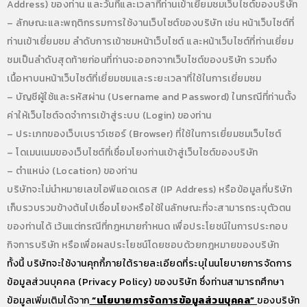
Address) ของท่าน และวันที่และเวลาที่ท่านเข้าเยี่ยมชมเว็บไซต์ของบริษัท
– ลักษณะและพฤติกรรมการใช้งานเว็บไซต์ของบริษัท เช่น หน้าเว็บไซต์ที่
ท่านเข้าเยี่ยมชม ลำดับการเข้าชมหน้าเว็บไซต์ และหน้าเว็บไซต์ที่ท่านเยี่ยม
ชมเป็นลำดับสุดท้ายก่อนที่ท่านจะออกจากเว็บไซต์ของบริษัท รวมถึง
เนื้อหาบนหน้าเว็บไซต์ที่เยี่ยมชมและระยะเวลาที่ใช้ในการเยี่ยมชม
– บัญชีผู้ใช้และรหัสผ่าน (Username and Password) ในกรณีที่ท่านตั้ง
ค่าให้เว็บไซต์จดจำการเข้าสู่ระบบ (Login) ของท่าน
– ประเภทของเว็บเบราว์เซอร์ (Browser) ที่ใช้ในการเยี่ยมชมเว็บไซต์
– โดเมนเนมของเว็บไซต์ที่เชื่อมโยงท่านเข้าสู่เว็บไซต์ของบริษัท
– ตำแหน่ง (Location) ของท่าน
บริษัทจะไม่นำหมายเลขไอพีแอดเดรส (IP Address) หรือข้อมูลที่บริษัท
เก็บรวบรวมข้างต้นไปเชื่อมโยงหรือใช้ในลักษณะที่จะสามารถระบุตัวตน
ของท่านได้ เว้นแต่กรณีที่กฎหมายกำหนด เพื่อประโยชน์ในการประกอบ
กิจการบริษัท หรือเพื่อผลประโยชน์โดยชอบด้วยกฎหมายของบริษัท
ทั้งนี้ บริษัทจะใช้งานคุกกี้ภายใต้รายละเอียดที่ระบุในนโยบายการจัดการ
ข้อมูลส่วนบุคคล (Privacy Policy) ของบริษัท
ซึ่งท่านสามารถศึกษา
ข้อมูลเพิ่มเติมได้จาก
“นโยบายการจัดการข้อมูลส่วนบุคคล”
ของบริษัท