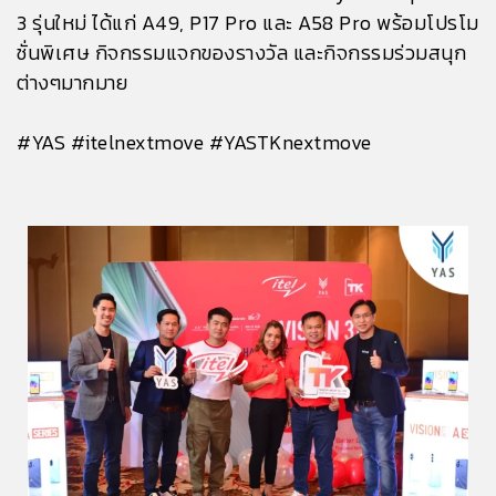
3 รุ่นใหม่ ได้แก่ A49, P17 Pro และ A58 Pro พร้อมโปรโม
ชั่นพิเศษ กิจกรรมแจกของรางวัล และกิจกรรมร่วมสนุก
ต่างๆมากมาย
#YAS #itelnextmove #YASTKnextmove