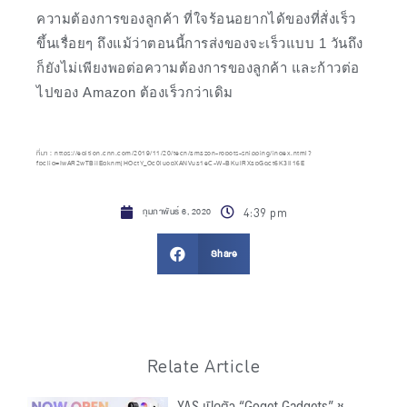
ความต้องการของลูกค้า ที่ใจร้อนอยากได้ของที่สั่งเร็ว
ขึ้นเรื่อยๆ ถึงแม้ว่าตอนนี้การส่งของจะเร็วแบบ 1 วันถึง
ก็ยังไม่เพียงพอต่อความต้องการของลูกค้า และก้าวต่อ
ไปของ Amazon ต้องเร็วกว่าเดิม
ที่มา : https://edition.cnn.com/2019/11/20/tech/amazon-robots-shipping/index.html?
fbclid=IwAR2wTBiIEdknmjHOctY_Oc0luobXANVua1eC-W-BKulRXabGqct6K3Il16E
กุมภาพันธ์ 6, 2020
4:39 pm
Share
Relate Article
YAS เปิดตัว “Goget Gadgets” ชู