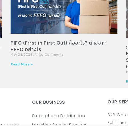
FIFO (First in First Out) คืออะไร? ต่างจาก
ม
FEFO อย่างไร
May 24, 2024
No Comments
Read More »
M
R
OUR SER
OUR BUSINESS
B2B Ware
Smartphone Distribution
Fulfillmen
Logistics Service Provider
 Location