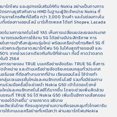
น สมาร์ทโฟน และอุปกรณ์เสริมให้กับ Nokia อย่างเป็นทางการ
ธมิตรทางธุรกิจกับทาง HMD ในฐานะผู้จัดจำหน่าย Nokia ที่
้านขายโทรศัพท์มือถือ กว่า 3,000 ร้านค้า และในช่องทางโม
รวมทั้งช่องทางออนไลน์ มาร์เก็ตเพลส ได้แก่ Shopee, Lazada
คร่ำหวอดในวงการเทคโนโลยี YAS เห็นการเปลี่ยนแปลงของประเทศ
ที่สามารถรองรับการใช้งาน 5G ได้อย่างมีประสิทธิภาพ การ
นการเข้าถึงกลุ่มคนรุ่นใหม่ พร้อมเครือข่ายโทรศัพท์ 5G ที่
ะช่วยกระตุ้นตลาดสมาร์ทโฟน 5G ในโค้งสุดท้ายของปี และ
50% จากช่วงเวลาเดียวกันกับปีที่ผ่านมา ทั้งนี้ คาดว่าตลาด
ยในปี 2564
างการขายของ TRUE บนเครือข่ายอัจฉริยะ TRUE 5G ซึ่งการ
จัดจำหน่าย และด้านเครือข่ายอัจฉริยะครอบคลุมทั่วประเทศ
นอร์มอล ที่ต้องทำงานจากที่บ้าน เรียนออนไลน์ ใช้จ่ายทำ
็นกลุ่มเจเนอเรชั่นใหม่และคนรักเทคโนโลยี รวมทั้งมีช่องทาง
ามร่วมมือครั้งนี้จะช่วยนำ Nokia G50 เข้าไปตอบโจทย์
ุ่นใหม่และคนรักเทคโนโลยีได้มากขึ้น โดยจะช่วยเพิ่มสัดส่วน
นขณะที่ TRUE 5G ได้ Nokia G50 เพิ่มเป็นอีกทางเลือกของ
าของได้ง่ายขึ้น” นายภราดร อธิบาย
 รายเดียวในไทย ที่ครบสุดทุกย่านความถี่ครอบคลุมทั่วไทยการัน
รใช้งานบนเครือข่ายที่เหนือกว่า ผ่านสมาร์ทโฟนNokia