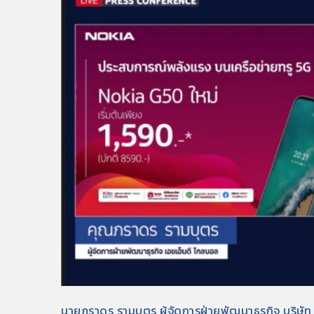
นายภราดร รามบุตร ผู้จัดการฝ่ายพัฒนาธุรกิจ บริษัท