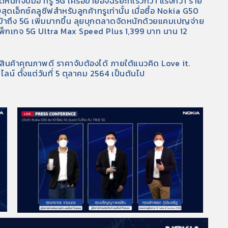
นักจับมือ ทรู 5G เครือข่ายอัจฉริยะที่เร็วกว่า แรงกว่า ราย
ุดเอ็กซ์คลูซีฟสำหรับลูกค้าทรูเท่านั้น เมื่อซื้อ Nokia G50
เข้าถึง 5G เพิ่มมากขึ้น ลุยบุกตลาดจัดหนักด้วยแคมเปญจ่าย
ัครแพ็กเกจ 5G Ultra Max Speed Plus 1,399 บาท นาน 12
งสินค้าคุณภาพดี ราคาจับต้องได้ ภายใต้แนวคิด Love it.
ลน์ ตั้งแต่วันที่ 5 ตุลาคม 2564 เป็นต้นไป