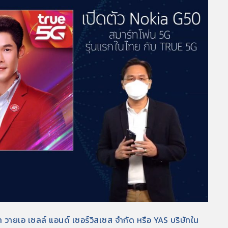
 วายเอ เซลล์ แอนด์ เซอร์วิสเซส จำกัด หรือ YAS บริษัทใน