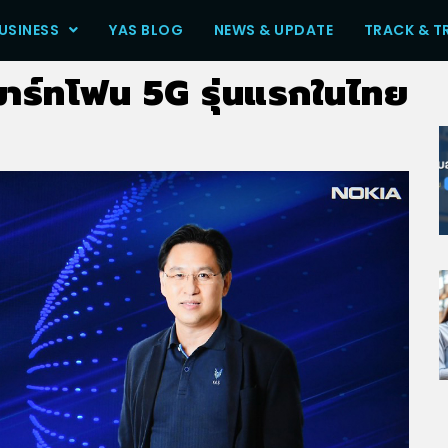
USINESS
YAS BLOG
NEWS & UPDATE
TRACK & T
าร์ทโฟน 5G รุ่นแรกในไทย