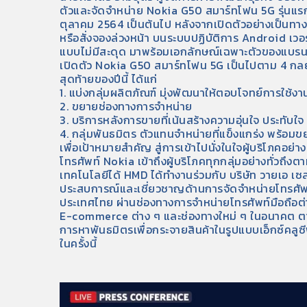
ตัวและจัดจำหน่าย Nokia G50 สมาร์ทโฟน 5G รุ่นแรกข
ตุลาคม 2564 เป็นต้นไป หลังจากเปิดตัวอย่างเป็นทางก
หรือสั่งจองล่วงหน้า บนระบบปฏิบัติการ Android เวอ
แบบไม่มีสะดุด มาพร้อมเอกลักษณ์เฉพาะตัวของแบร
เปิดตัว Nokia G50 สมาร์ทโฟน 5G เป็นไปตาม 4 กลยุ
สุดท้ายของปีนี้ ได้แก่
1. แบ่งกลุ่มผลิตภัณฑ์ มุ่งพัฒนาให้ตอบโจทย์การใช้ง
2. ขยายช่องทางการจำหน่าย
3. บริการหลังการขายที่เน้นสร้างความอุ่นใจ ประทับใ
4. กลุ่มพันธมิตร ตัวแทนจำหน่ายที่แข็งแกร่ง พร้อ
เพื่อเป้าหมายสำคัญ สู่การเข้าไปนั่งในใจผู้บริโภคอย่
โทรศัพท์ Nokia เข้าถึงผู้บริโภคทุกกลุ่มอย่างทั่วถึ
เทคโนโลยีได้ HMD ได้ทำงานร่วมกับ บริษัท วายเอ เซลส์
ประสบการณ์และเชี่ยวชาญด้านการจัดจำหน่ายโทรศัพท์
ประเทศไทย ผ่านช่องทางการจำหน่ายโทรศัพท์มือถือต่
E-commerce ต่าง ๆ และช่องทางใหม่ ๆ ในอนาคต ต
การหาพันธมิตรเพื่อกระจายสินค้าในรูปแบบเอ็กซ์คลู
ในครั้งนี้