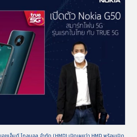
 เอชเอ็มดี โกลบอล จำกัด (HMD) เปิดเผยว่า HMD พร้อมเปิด