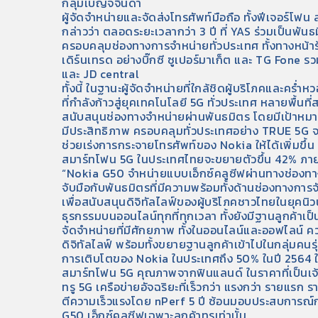
กลุ่มเบญจจินดา
ผู้จัดจำหน่ายและจัดส่งโทรศัพท์มือถือ ทั้งฟีเจอร์โฟ
กล่าวว่า ตลอดระยะเวลากว่า 3 ปี ที่ YAS ร่วมเป็นพัน
ครอบคลุมช่องทางการจำหน่ายทั่วประเทศ ทั้งทางหน้าร
เดิร์นเทรด อย่างบิ๊กซี ซูเปอร์มาเก็ต และ TG Fone 
และ JD central
ทั้งนี้ ในฐานะผู้จัดจำหน่ายที่ใกล้ชิดผู้บริโภคและ
ที่กำลังก้าวสู่ยุคเทคโนโลยี 5G ทั่วประเทศ หลายพื้น
สนับสนุนช่องทางจำหน่ายผ่านพันธมิตร โดยมีเป้าหมายใ
มีประสิทธิภาพ ครอบคลุมทั่วประเทศอย่าง TRUE 5G จ
ช่วยเร่งการกระจายโทรศัพท์ของ Nokia ให้ได้เพิ่มขึ้น 
สมาร์ทโฟน 5G ในประเทศไทยจะขยายตัวขึ้น 42% ภา
“Nokia G50 จำหน่ายแบบเอ็กซ์คลูซีฟผ่านทางช่องท
จับมือกับพันธมิตรที่มีความพร้อมทั้งด้านช่องทางการ
เพื่อสนับสนุนดิจิทัลไลฟ์ของผู้บริโภคชาวไทยในยุคนิว
ธุรกรรมบนออนไลน์ทุกที่ทุกเวลา ทั้งยังมีฐานลูกค้าเป
จัดจำหน่ายที่มีศักยภาพ ทั้งในออนไลน์และออฟไลน์ คว
ดิจิทัลไลฟ์ พร้อมทั้งขยายฐานลูกค้าเข้าไปในกลุ่มคนร
การเติบโตของ Nokia ในประเทศถึง 50% ในปี 2564 ใ
สมาร์ทโฟน 5G คุณภาพจากฟินแลนด์ ในราคาที่เป็นเจ้
ทรู 5G เครือข่ายอัจฉริยะที่เร็วกว่า แรงกว่า รายแรก
ตีความเร็วแรงโดย nPerf 5 ปี ซ้อนมอบประสบการณ์กา
G50 เอ็กซ์คลูซีฟเฉพาะลูกค้าทรูเท่านั้น